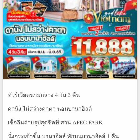
ทัวร์เวียดนามกลาง 4 วัน 3 คืน
ดานัง ไม่สว่างคาตา นอนบานาฮิลล์
เช็กอินถ่ายรูปสุดชิคที่ สวน APEC PARK
นั่งกระเช้าขึ้น บานาฮิลล์ พักบนบานาฮิลล์ 1 คืน