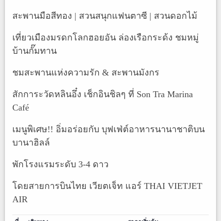
สะพานมือสีทอง | สวนสนุกแฟนตาซี | สวนดอกไม้
เที่ยวเมืองมรดกโลกฮอยอัน ล่องเรือกระด้ง ชมหมู่
บ้านกั๊มทาน
ชมสะพานแห่งความรัก & สะพานมังกร
สักการะวัดหลินอึ๋ง เช็กอินชิลๆ ที่ Son Tra Marina
Café
เมนูพิเศษ!! อิ่มอร่อยกับ บุฟเฟ่ต์อาหารนานาชาติบน
บานาฮิลล์
พักโรงแรมระดับ 3-4 ดาว
โดยสายการบินไทย เวียตเจ็ท แอร์ THAI VIETJET
AIR