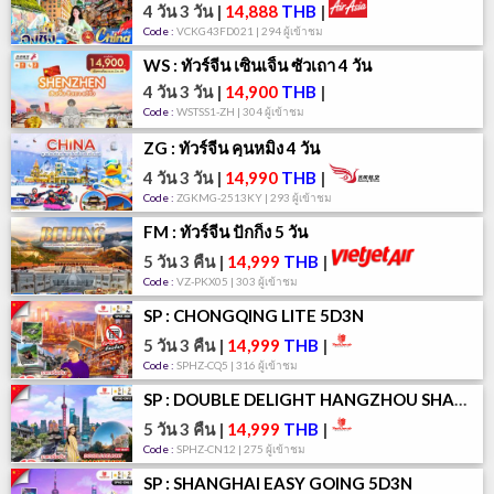
4 วัน 3 วัน
|
14,888
THB
|
Code :
VCKG43FD021 | 294 ผู้เข้าชม
WS : ทัวร์จีน เซินเจิ้น ซัวเถา 4 วัน
4 วัน 3 วัน
|
14,900
THB
|
Code :
WSTSS1-ZH | 304 ผู้เข้าชม
ZG : ทัวร์จีน คุนหมิง 4 วัน
4 วัน 3 วัน
|
14,990
THB
|
Code :
ZGKMG-2513KY | 293 ผู้เข้าชม
FM : ทัวร์จีน ปักกิ่ง 5 วัน
5 วัน 3 คืน
|
14,999
THB
|
Code :
VZ-PKX05 | 303 ผู้เข้าชม
SP : CHONGQING LITE 5D3N
5 วัน 3 คืน
|
14,999
THB
|
Code :
SPHZ-CQ5 | 316 ผู้เข้าชม
SP : DOUBLE DELIGHT HANGZHOU SHANGHAI 5D3N
5 วัน 3 คืน
|
14,999
THB
|
Code :
SPHZ-CN12 | 275 ผู้เข้าชม
SP : SHANGHAI EASY GOING 5D3N