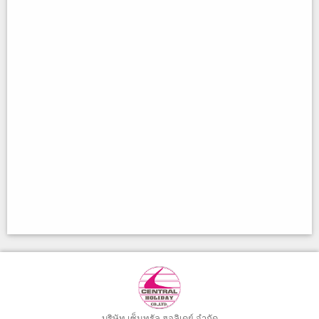
บริษัท เซ็นทรัล ฮอลิเดย์ จำกัด