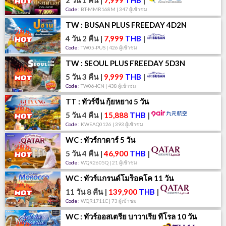
2 วัน 1 คืน
|
7,999
THB
|
Code :
BT-MMR168M | 347 ผู้เข้าชม
TW : BUSAN PLUS FREEDAY 4D2N
4 วัน 2 คืน
|
7,999
THB
|
Code :
TW05-PUS | 426 ผู้เข้าชม
TW : SEOUL PLUS FREEDAY 5D3N
5 วัน 3 คืน
|
9,999
THB
|
Code :
TW06-ICN | 438 ผู้เข้าชม
TT : ทัวร์จีน กุ้ยหยาง 5 วัน
5 วัน 4 คืน
|
15,888
THB
|
Code :
KWEAQ0126 | 393 ผู้เข้าชม
WC : ทัวร์กาตาร์ 5 วัน
5 วัน 4 คืน
|
46,900
THB
|
Code :
WQR2605Q | 21 ผู้เข้าชม
WC : ทัวร์แกรนด์โมร็อคโค 11 วัน
11 วัน 8 คืน
|
139,900
THB
|
Code :
WQR1711C | 73 ผู้เข้าชม
WC : ทัวร์ออสเตรีย บาวาเรีย ทีโรล 10 วัน