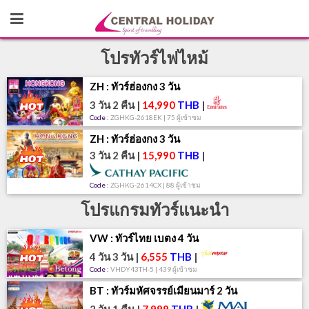
โปรทัวร์ไฟไหม้
ZH : ทัวร์ฮ่องกง 3 วัน
3 วัน 2 คืน
|
14,990
THB
|
Code :
ZGHKG-2618EK | 75 ผู้เข้าชม
ZH : ทัวร์ฮ่องกง 3 วัน
3 วัน 2 คืน
|
15,990
THB
|
Code :
ZGHKG-2614CX | 88 ผู้เข้าชม
โปรแกรมทัวร์แนะนำ
VW : ทัวร์ไทย เบตง 4 วัน
4 วัน 3 วัน
|
6,555
THB
|
Code :
VHDY43TH-5 | 439 ผู้เข้าชม
BT : ทัวร์มหัศจรรย์เมียนมาร์ 2 วัน