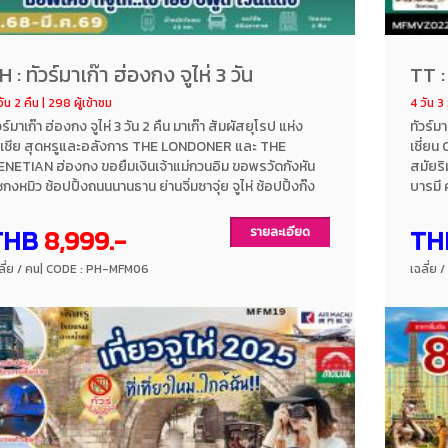
H : ทัวร์มาเก๊า ฮ่องกง จูไห่ 3 วัน
TT :
วัน 2 คืน | 298 ผู้เข้าชม
4 วัน 3 
วร์มาเก๊า ฮ่องกง จูไห่ 3 วัน 2 คืน มาเก๊า สัมผัสยุโรป แห่ง
ทัวร์ม
อเชีย สุดหรูและอลังการ THE LONDONER และ THE
เชี่ยน
NETIAN ฮ่องกง ขอยืมเงินเจ้าแม่กวนอิม ขอพรวัดกังหัน
สมัยริ
กงหมิว ช้อปปิ้งถนนนานธาน ย่านจิ่มซาจุ่ย จูไห่ ช้อปปิ้งก๊ง
บารมี
่ย มีสินค้าให้ท่านเลือกมากมาย เมนูพิเศษ!! เป๋าฮื้อซีฟู๊ด ไวน์
เมนูพิ
ง พักโรงแรมระดับ 4 ดาว โดยสายการบินแอร์ มาเก๊า AIR
การบิน
THB
8,999.-
TH
รายละเอียด
ACAU
ลี่ย / คน
| CODE : PH-MFM06
เฉลี่ย 