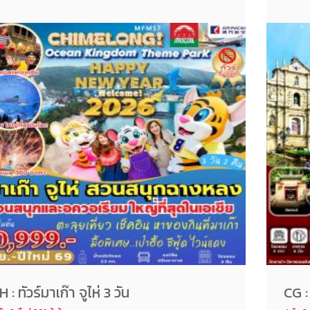
เก๊า AIR MACAU
H : ทัวร์มาเก๊า จูไห่ 3 วัน
CG :