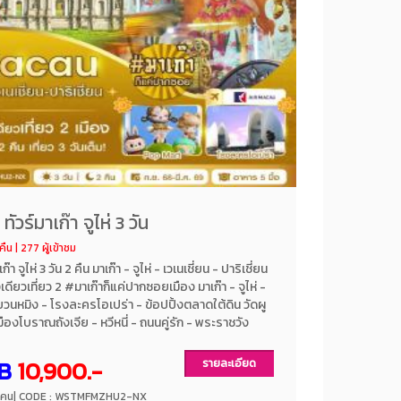
ทัวร์มาเก๊า จูไห่ 3 วัน
คืน | 277 ผู้เข้าชม
เก๊า จูไห่ 3 วัน 2 คืน มาเก๊า - จูไห่ - เวเนเชี่ยน - ปาริเชี่ยน
งเดียวเที่ยว 2 #มาเก๊าก็แค่ปากซอยเมือง มาเก๊า - จูไห่ -
นหมิง - โรงละครโอเปร่า - ข้อปปิ้งตลาดใต้ดิน วัดผู
เมืองโบราณถังเจีย - หวีหนี่ - ถนนคู่รัก - พระราชวัง
ิง จูไห่ - มาเก๊า - วัดเจ้าแม่กวนอิม - เจ้าแม่กวนอิมริม
 โบสถ์เซนต์ปอล เซนาโด้สแควร์ - เดอะเวเนเชี่ยน -
B
10,900.-
รายละเอียด
ริเชี่ยน พักโรงแรมระดับ 3 ดาว โดยสายการบินแอร์
า AIR MACAU
/ คน
| CODE : WSTMFMZHU2-NX