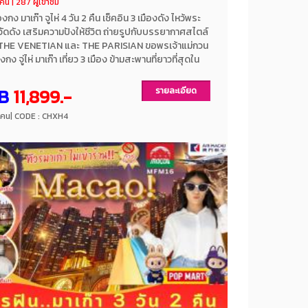
คืน | 287 ผู้เข้าชม
องกง มาเก๊า จูไห่ 4 วัน 2 คืน เช็คอิน 3 เมืองดัง ไหว้พระ
ดดัง เสริมความปังให้ชีวิต ถ่ายรูปกับบรรยากาศสไตล์
 THE VENETIAN และ THE PARISIAN ขอพรเจ้าแม่กวน
งกง จู่ไห่ มาเก๊า เที่ยว 3 เมือง ข้ามสะพานที่ยาวที่สุดใน
MB ถ่ายรูปสวนเก๋สไตล์ยุโรป เดอะปารีเซียน เดอะเวเน
 ที่สุดของความปัง ความสำเร็จ ไหว้พระขอพรที่วัดแชกง
B
11,899.-
รายละเอียด
ดอาม่า ช้อปปิ้งสินค้า ย่านจิมซาจุ่ย เมนูพิเศษ!! ชาบูสไตล์
 พักโรงแรมระดับ 3 ดาว แถมถุงผ้าท่านละ 1 ใบ โดยสาย
/ คน
| CODE : CHXH4
นฮ่องกง แอร์ไลน์ HONGHONG AIRLINES