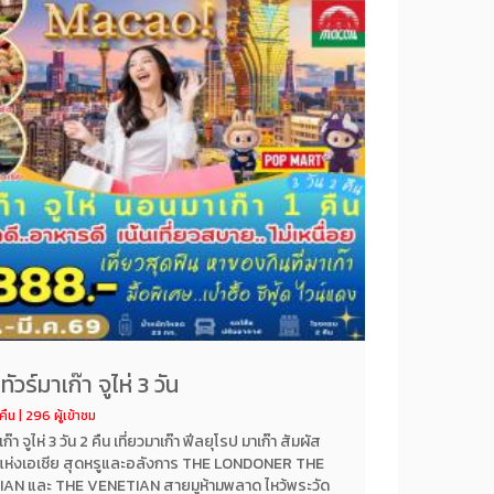
ทัวร์มาเก๊า จูไห่ 3 วัน
คืน | 296 ผู้เข้าชม
เก๊า จูไห่ 3 วัน 2 คืน เที่ยวมาเก๊า ฟีลยุโรป มาเก๊า สัมผัส
 แห่งเอเชีย สุดหรูและอลังการ THE LONDONER THE
IAN และ THE VENETIAN สายมูห้ามพลาด ไหว้พระวัด