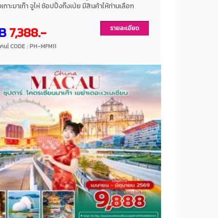
เกาะมาเก๊า จูไห่ ช้อปปิ้งก๊งเป่ย มีสินค้าให้ท่านเลือก
วัดจูไห่ผู่โถว เมนูพิเศษ!! เป๋าฮื้อซีฟู๊ด ไวน์แดง พัก
ระดับ 4 ดาว พักมาเก๊า 1 คืน โดยสายการบินแอร์ มาเก๊า
B
7,388.-
รายละเอียด
MACAU
/ คน
| CODE : PH-MFM11