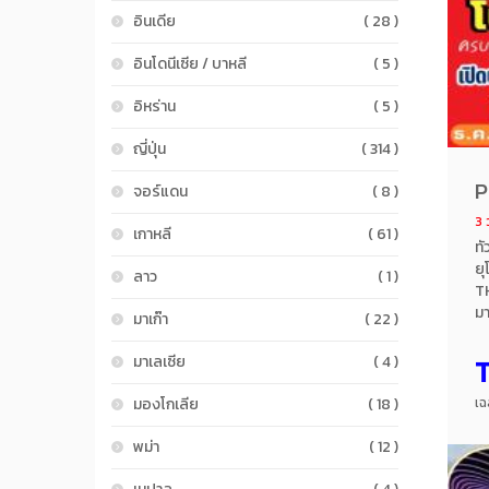
อินเดีย
( 28 )
อินโดนีเซีย / บาหลี
( 5 )
อิหร่าน
( 5 )
ญี่ปุ่น
( 314 )
P
จอร์แดน
( 8 )
3 ว
เกาหลี
( 61 )
ทั
ยุ
ลาว
( 1 )
TH
มา
มาเก๊า
( 22 )
ซี
มา
มาเลเซีย
( 4 )
มองโกเลีย
( 18 )
เฉ
พม่า
( 12 )