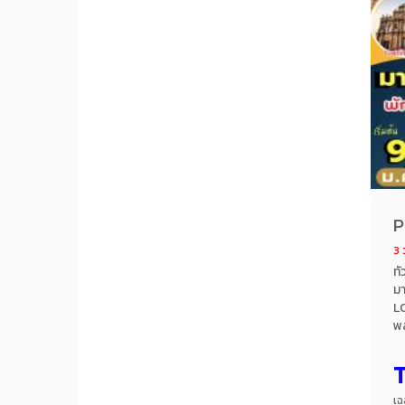
P
3 
ทั
มา
L
พล
เว
ยุ
โร
พั
เฉ