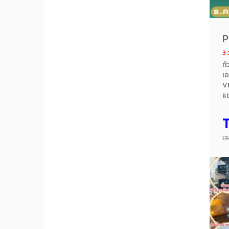
P
3 
ทั
เ
VE
แช
เป
แด
M
เฉ