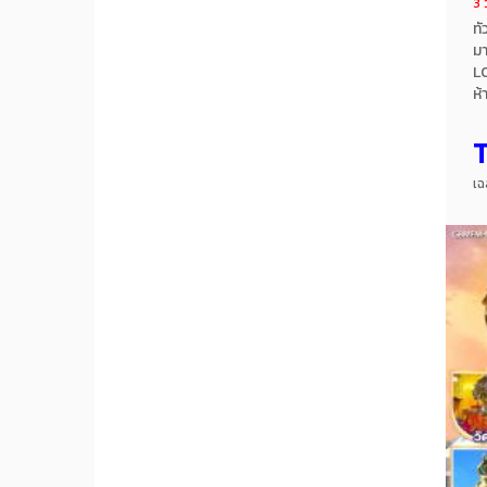
3 ว
ทั
มา
L
ห้
สน
โช
เม
ไม
เฉ