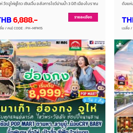
ไห่ วัดจูไห่ผู่โถว เซินเจิ้น อลังการโชว์ม่านน้ำ 3 มิติ เมืองโบราณ
ดังแห่ง
านโถว ช้อปปิ้งย่านวัยรุ่น ตลาดตงเหมิน เมนูพิเศษ!! เป๋าฮื้อซี
มากมาย 
๊ด ไวน์แดง พักโรงแรมระดับ 4 ดาว โดยสายการบินแอร์
โรงแรม
THB
6,888.-
TH
รายละเอียด
เก๊า AIR MACAU
AIR 
ลี่ย / คน
| CODE : PH-MFM15
เฉลี่ย 