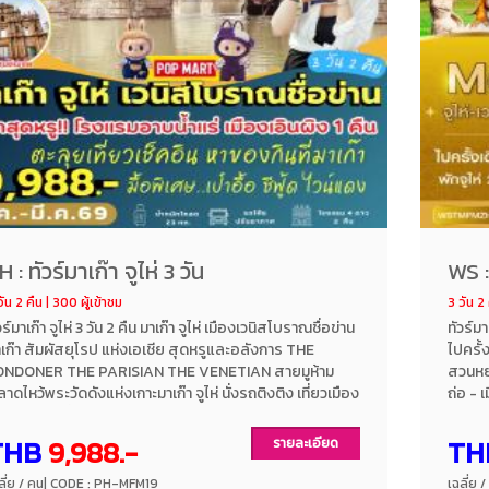
H : ทัวร์มาเก๊า จูไห่ 3 วัน
WS : 
วัน 2 คืน | 300 ผู้เข้าชม
3 วัน 2 
วร์มาเก๊า จูไห่ 3 วัน 2 คืน มาเก๊า จูไห่ เมืองเวนิสโบราณชื่อข่าน
ทัวร์มา
เก๊า สัมผัสยุโรป แห่งเอเชีย สุดหรูและอลังการ THE
ไปครั้
ONDONER THE PARISIAN THE VENETIAN สายมูห้าม
สวนหยว
าดไหว้พระวัดดังแห่งเกาะมาเก๊า จูไห่ นั่งรถติงติง เที่ยวเมือง
ถ่อ - 
นิสโบราณชื่อข่าน เมืองโบราณแนววินเทจ ให้บรรยายกาศ
หยวนหม
ค 60s เมนูพิเศษ!! เป๋าฮื้อซีฟู๊ด ไวน์แดง พิเศษ!! พักสุดหรุ
ทะเล -
THB
9,988.-
TH
รายละเอียด
งแรมอาบน้ำแร่แช่น้ำสปา 1 คืน ห้องกว้างมาก หรูอลังการ
เดอะปา
กโรงแรมระดับ 4 ดาว ทัวร์ไม่ลงร้าน โดยสายการบินแอร์
มาเก๊
ลี่ย / คน
| CODE : PH-MFM19
เฉลี่ย 