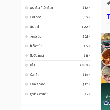
จู
บราซิล / เม็กซิโก
( 12 )
หน
ฟู
แคนาดา
( 10 )
มา
เฉ
อียิปต์
( 22 )
จอร์เจีย
( 21 )
โมร็อกโก
( 5 )
นิวซีแลนด์
( 11 )
ยุโรป
( 348 )
รัสเซีย
( 14 )
แอฟริกาใต้
( 12 )
ตุรกี / ตุรเคีย
( 16 )