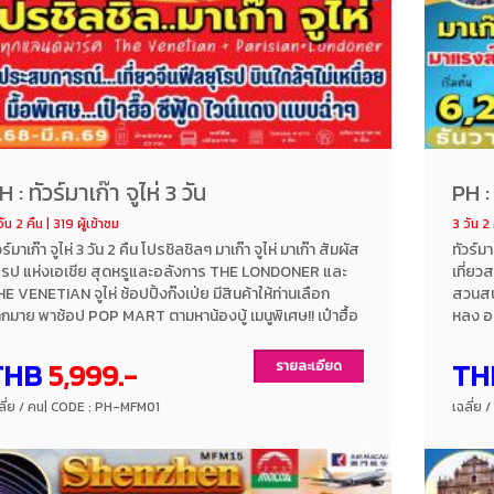
H : ทัวร์มาเก๊า จูไห่ 3 วัน
PH : 
ัน 2 คืน | 319 ผู้เข้าชม
3 วัน 2 
วร์มาเก๊า จูไห่ 3 วัน 2 คืน โปรชิลชิลๆ มาเก๊า จูไห่ มาเก๊า สัมผัส
ทัวร์ม
โรป แห่งเอเชีย สุดหรูและอลังการ THE LONDONER และ
เที่ย
E VENETIAN จูไห่ ช้อปปิ้งก๊งเป่ย มีสินค้าให้ท่านเลือก
สวนสนุ
กมาย พาช้อป POP MART ตามหาน้องบู้ เมนูพิเศษ!! เป๋าฮื้อ
หลง อ
ฟู๊ด ไวน์แดง พักโรงแรมระดับ 4 ดาว โดยสายการบินแอร์
SHOW ท
เก๊า AIR MACAU
โดยสา
THB
5,999.-
TH
รายละเอียด
ลี่ย / คน
| CODE : PH-MFM01
เฉลี่ย 