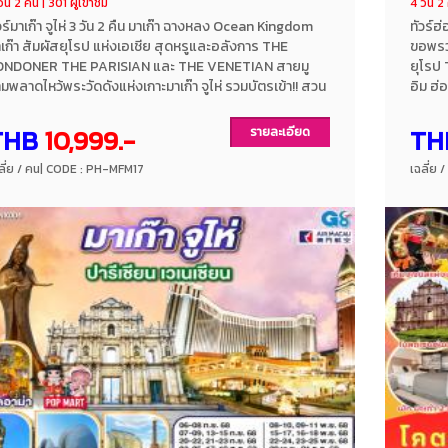
ัน 2 คืน | 301 ผู้เข้าชม
4 วัน 2 
วร์มาเก๊า จูไห่ 3 วัน 2 คืน มาเก๊า ฉางหลง Ocean Kingdom
ทัวร์ฮ่
เก๊า สัมผัสยุโรป แห่งเอเชีย สุดหรูและอลังการ THE
ขอพรวั
ONDONER THE PARISIAN และ THE VENETIAN สายมู
ยุโรป
ามพลาดไหว้พระวัดดังแห่งเกาะมาเก๊า จูไห่ รวมบัตรเข้า!! สวน
อิม ฮ่อ
ุกฉางหลง อลังการ Aquarium ขนาดใหญ่ ห้ามพลาด!! ชม
โลก HZ
ว์อลังการพลุ แบบ 360 องศา จัดเต็ม!! โดรน แสง สี เสียง
เชี่ยน
THB
10,999.-
TH
รายละเอียด
นูพิเศษ!! เป๋าฮื้อซีฟู๊ด ไวน์แดง พักโรงแรมระดับ 4 ดาว ทัวร์
หมิว วั
่ลงร้าน โดยสายการบินแอร์ มาเก๊า AIR MACAU
ฮ่องกง
ลี่ย / คน
| CODE : PH-MFM17
เฉลี่ย 
การบิ