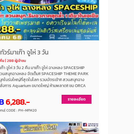
ทัวร์มาเก๊า จูไห่ 3 วัน
คืน | 288 ผู้เข้าชม
าเก๊า จูไห่ 3 วัน 2 คืน มาเก๊า จูไห่ ฉางหลง SPACESHIP
วสวนสนุกฉางหลง จัดเต็ม!! SPACESHIP THEME PARK
กในร่มใหญ่ที่สุดในโลก รวมบัตรเข้า!! สวนสนุกฉาง
ลังการ Aquarium ขนาดใหญ่ ห้ามพลาด!! ชม ORCA
ี่หาดูได้ยาก** พักโรงแรมระดับ 4 ดาว ทัวร์ไม่ลงร้าน
ยการบินแอร์ มาเก๊า AIR MACAU
B
6,288.-
รายละเอียด
/ คน
| CODE : PH-MFM20