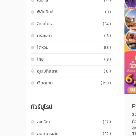
เนปาล
( 4 )
ฟิลิปปินส์
( 1 )
สิงคโปร์
( 14 )
ศรีลังกา
( 3 )
ไต้หวัน
( 83 )
ไทย
( 3 )
อุซเบกิสถาน
( 8 )
เวียดนาม
( 153 )
P
ทัวร์ยุโรป
3 ว
ทั
อเมริกา
( 17 )
ส
ออสเตรเลีย
( 12 )
TH