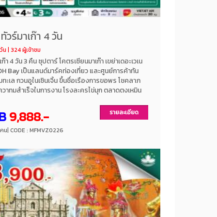
 ทัวร์มาเก๊า 4 วัน
วัน | 324 ผู้เข้าชม
าเก๊า 4 วัน 3 คืน ซุปตาร์ โคตรเซียนมาเก๊า เขย่าเดอะเวเน
 OH Bay เป็นแลนด์มาร์คท่องเที่ยว และศูนย์การค้าทัน
มทะเล กวนอูในเซินเจิ้น ขึ้นชื่อเรืองการขอพร โชคลาภ
 ควาทมสำเร็จในการงาน โรงละครไข่มุก ตลาดตงเหมิน
เศษ!! เป็ดย่าง พักโรงแรมระดับ 3 ดาว โดยสาย
ไทย เวียตเจ็ท แอร์ THAI VIETJET AIR
B
9,888.-
รายละเอียด
/ คน
| CODE : MFMVZ0226